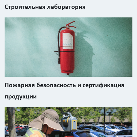
детальный
Строительная лаборатория
расчёт
Введите
код
Пожарная безопасность и сертификация
с
продукции
картинки
Я согласен на
обработку
персональных
данных