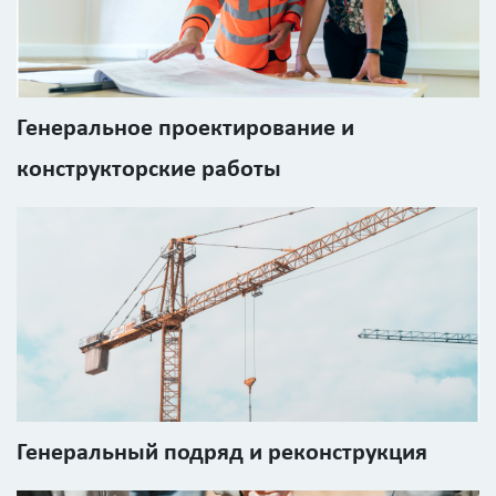
Калькулятор
расчёта
стоимости
Генеральное проектирование и
работ
конструкторские работы
Вид
работ
?
Площадь
?
Генеральный подряд и реконструкция
Назначение
здания