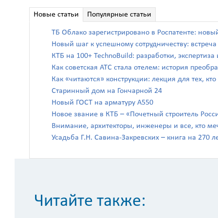
Новые статьи
Популярные статьи
ТБ Облако зарегистрировано в Роспатенте: новы
Новый шаг к успешному сотрудничеству: встреч
КТБ на 100+ TechnoBuild: разработки, экспертиз
Как советская АТС стала отелем: история преоб
Как «читаются» конструкции: лекция для тех, кто
Старинный дом на Гончарной 24
Новый ГОСТ на арматуру А550
Новое звание в КТБ – «Почетный строитель Росс
Внимание, архитекторы, инженеры и все, кто ме
Усадьба Г.Н. Савина-Закревских – книга на 270 л
Читайте также: