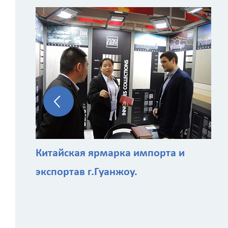
Китайская ярмарка импорта и
экспортав г.Гуанжоу.