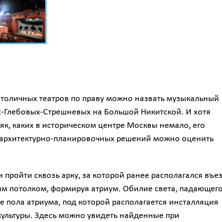
столичных театров по праву можно назвать музыкальный
х-Глебовых-Стрешневых на Большой Никитской. И хотя
к, каких в историческом центре Москвы немало, его
 архитектурно-планировочных решений можно оценить
и пройти сквозь арку, за которой ранее располагался въе
ым потолком, формируя атриум. Обилие света, падающего
ре пола атриума, под которой располагается инсталляция
 культуры. Здесь можно увидеть найденные при