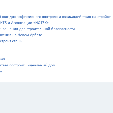
й шаг для эффективного контроля и взаимодействия на стройке
а КТБ и Ассоциации «НОТЕХ»
а и решения для строительной безопасности
ражения на Новом Арбате
 строит стены
Калькулятор
ии»
чтает построить идеальный дом
Вид работ
?
ет
Площадь
?