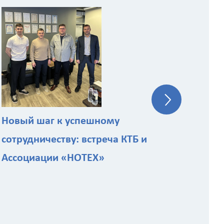
КТБ
эк
ст
Новый шаг к успешному
сотрудничеству: встреча КТБ и
Ассоциации «НОТЕХ»