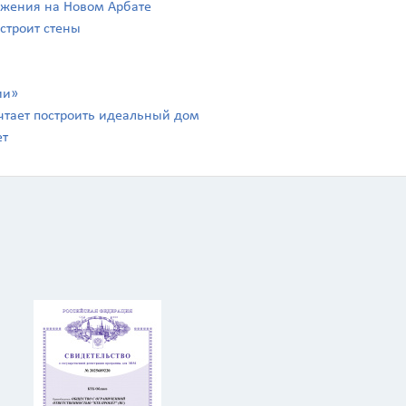
ражения на Новом Арбате
 строит стены
ии»
чтает построить идеальный дом
ет
Калькулятор
Вид работ
?
Площадь
?