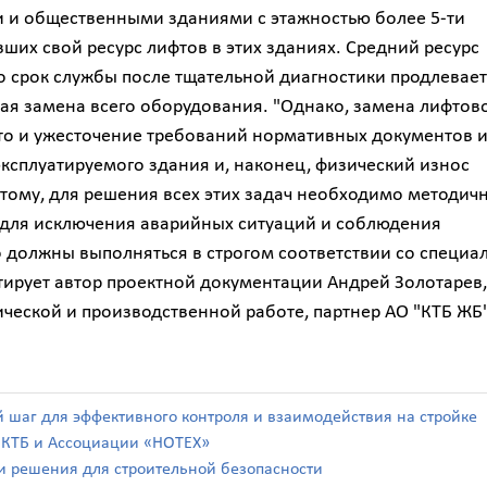
и и общественными зданиями с этажностью более 5-ти
вших свой ресурс лифтов в этих зданиях. Средний ресурс
его срок службы после тщательной диагностики продлевает
ная замена всего оборудования. "Однако, замена лифтов
то и ужесточение требований нормативных документов 
эксплуатируемого здания и, наконец, физический износ
тому, для решения всех этих задач необходимо методич
, для исключения аварийных ситуаций и соблюдения
должны выполняться в строгом соответствии со специа
ирует автор проектной документации Андрей Золотарев,
ической и производственной работе, партнер АО "КТБ ЖБ"
й шаг для эффективного контроля и взаимодействия на стройке
а КТБ и Ассоциации «НОТЕХ»
а и решения для строительной безопасности