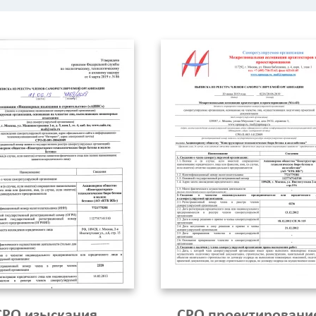
СРО изыскания
СРО проектировани