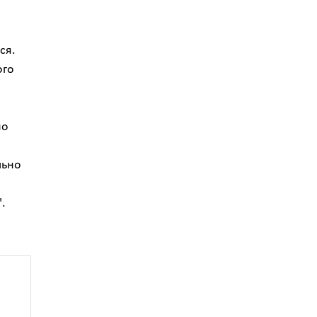
ся.
ого
и
но
льно
.