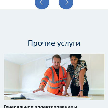
расчёта
стоимости
работ
Вид
работ
?
Прочие услуги
Площадь
?
Назначение
здания
?
Генеральное проектирование и