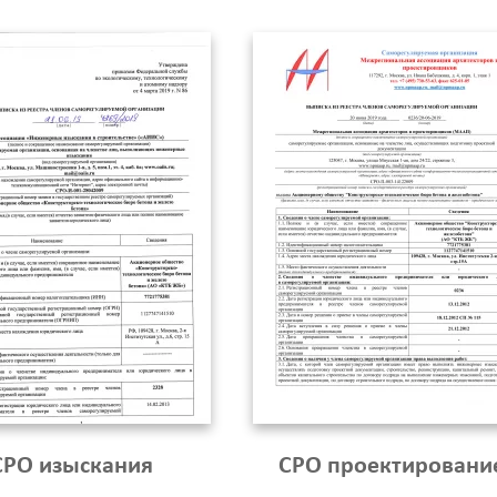
СРО изыскания
СРО проектировани