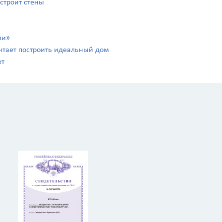
 строит стены
ии»
чтает построить идеальный дом
ет