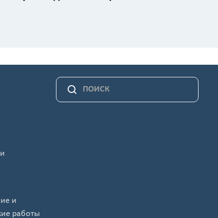
 и
ие и
кие работы