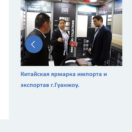
Китайская ярмарка импорта и
экспортав г.Гуанжоу.