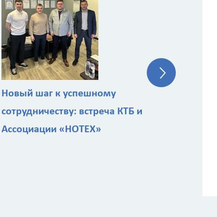
КТБ
эк
ст
Новый шаг к успешному
сотрудничеству: встреча КТБ и
Ассоциации «НОТЕХ»