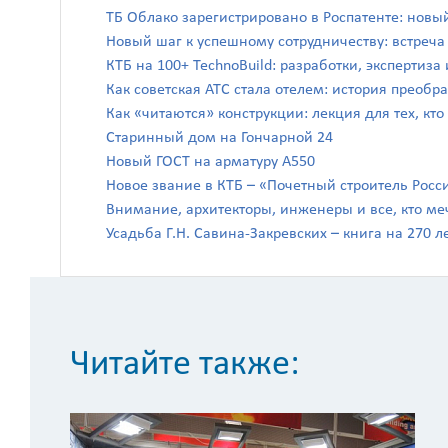
ТБ Облако зарегистрировано в Роспатенте: новы
Новый шаг к успешному сотрудничеству: встреч
КТБ на 100+ TechnoBuild: разработки, экспертиз
Как советская АТС стала отелем: история преоб
Как «читаются» конструкции: лекция для тех, кто
Старинный дом на Гончарной 24
Новый ГОСТ на арматуру А550
Новое звание в КТБ – «Почетный строитель Росс
Внимание, архитекторы, инженеры и все, кто ме
Усадьба Г.Н. Савина-Закревских – книга на 270 л
Читайте также: