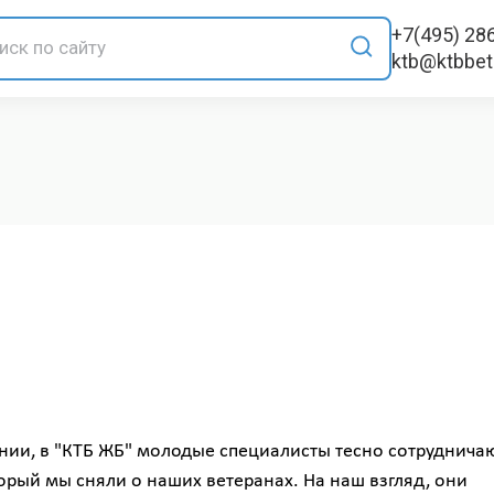
+7(495) 28
ktb@ktbbe
нии, в "КТБ ЖБ" молодые специалисты тесно сотрудничаю
рый мы сняли о наших ветеранах. На наш взгляд, они