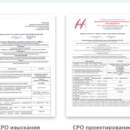
СРО изыскания
СРО проектировани