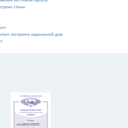
ражения на Новом Арбате
 строит стены
ии»
чтает построить идеальный дом
ет