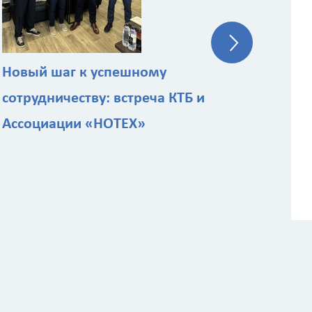
ст
Новый шаг к успешному
сотрудничеству: встреча КТБ и
Ассоциации «НОТЕХ»
 расчёта стоимости работ
Назначение здания
?
ы