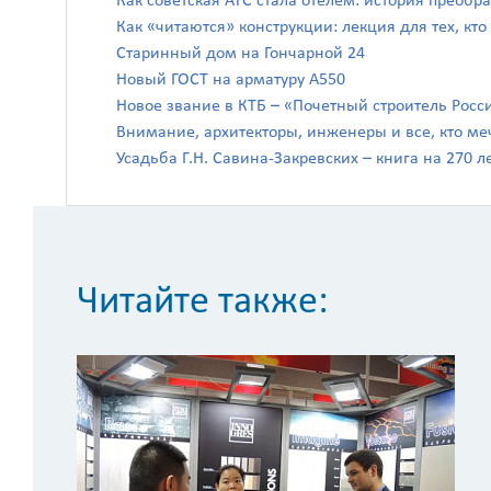
Как советская АТС стала отелем: история преоб
Как «читаются» конструкции: лекция для тех, кто
Старинный дом на Гончарной 24
Новый ГОСТ на арматуру А550
Новое звание в КТБ – «Почетный строитель Росс
Внимание, архитекторы, инженеры и все, кто ме
Усадьба Г.Н. Савина-Закревских – книга на 270 л
Читайте также: