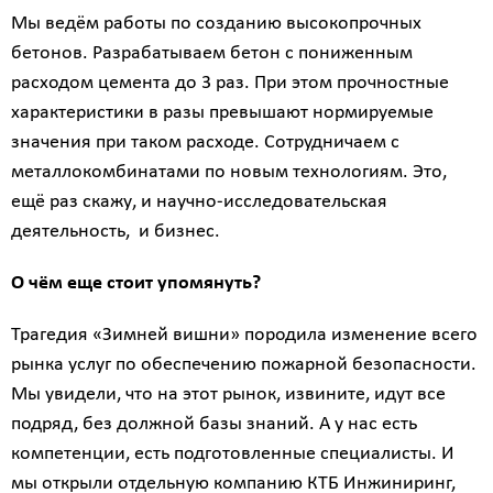
Мы ведём работы по созданию высокопрочных
бетонов. Разрабатываем бетон с пониженным
расходом цемента до 3 раз. При этом прочностные
Калькулятор
характеристики в разы превышают нормируемые
расчёта
значения при таком расходе. Сотрудничаем с
стоимости
металлокомбинатами по новым технологиям. Это,
работ
ещё раз скажу, и научно-исследовательская
Вид
деятельность, и бизнес.
работ
?
О чём еще стоит упомянуть?
Трагедия «Зимней вишни» породила изменение всего
рынка услуг по обеспечению пожарной безопасности.
Площадь
Мы увидели, что на этот рынок, извините, идут все
?
подряд, без должной базы знаний. А у нас есть
компетенции, есть подготовленные специалисты. И
мы открыли отдельную компанию КТБ Инжиниринг,