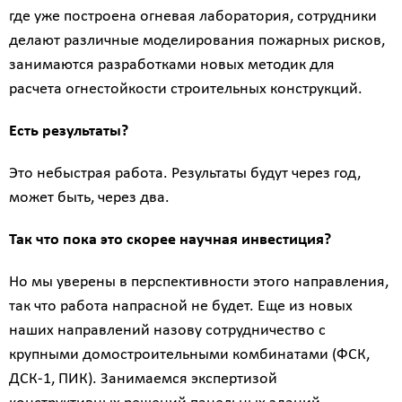
Назначение
где уже построена огневая лаборатория, сотрудники
здания
делают различные моделирования пожарных рисков,
?
занимаются разработками новых методик для
расчета огнестойкости строительных конструкций.
Есть результаты?
Стоимость
Это небыстрая работа. Результаты будут через год,
работ
может быть, через два.
0
Так что пока это скорее научная инвестиция?
р
Но мы уверены в перспективности этого направления,
так что работа напрасной не будет. Еще из новых
Стоимость
наших направлений назову сотрудничество с
с
крупными домостроительными комбинатами (ФСК,
учетом
ДСК-1, ПИК). Занимаемся экспертизой
НДС