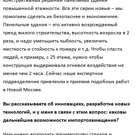
конструктивных решений панельных зданий
Получить
повышенной этажности. Все эти серии новые – мы
детальный
помогаем сделать их безопаснее и экономичнее.
расчёт
Панельные здания – это активно возрождаемый
тренд жилого строительства, высотность возросла в 2
раза, и надо уменьшить зыбкость, увеличить
жесткость и стойкость к пожару и т д. Чтобы спасти
людей, к примеру, с 25 этажа, нужно чтобы
конструкция выдерживала огневое воздействие не
менее чем 2 часа. Сейчас наше экспертное
подразделение привлекли к приемке подобных работ
Введите
в Новой Москве.
код
с
картинки
Вы рассказываете об инновациях, разработке новых
технологий, и у меня в связи с этим вопрос: каковы
Я согласен на
дальнейшие возможности импортозамещения?
обработку
персональных
Нам нужно возродить производство станков и